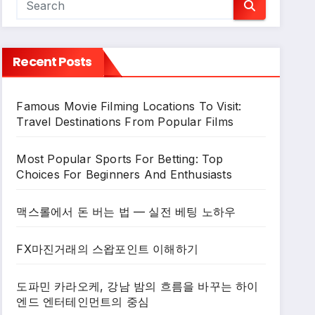
Recent Posts
Famous Movie Filming Locations To Visit:
Travel Destinations From Popular Films
Most Popular Sports For Betting: Top
Choices For Beginners And Enthusiasts
맥스롤에서 돈 버는 법 — 실전 베팅 노하우
FX마진거래의 스왑포인트 이해하기
도파민 카라오케, 강남 밤의 흐름을 바꾸는 하이
엔드 엔터테인먼트의 중심