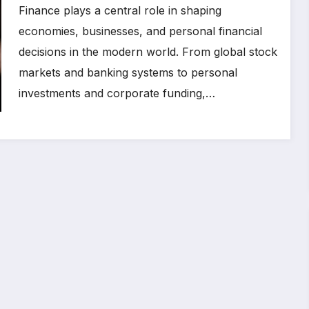
Finance plays a central role in shaping
economies, businesses, and personal financial
decisions in the modern world. From global stock
markets and banking systems to personal
investments and corporate funding,…