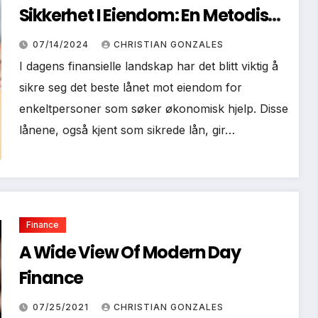
Sikkerhet I Eiendom: En Metodisk
Guide
07/14/2024
CHRISTIAN GONZALES
I dagens finansielle landskap har det blitt viktig å
sikre seg det beste lånet mot eiendom for
enkeltpersoner som søker økonomisk hjelp. Disse
lånene, også kjent som sikrede lån, gir…
Finance
A Wide View Of Modern Day
Finance
07/25/2021
CHRISTIAN GONZALES