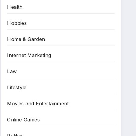
Health
Hobbies
Home & Garden
Internet Marketing
Law
Lifestyle
Movies and Entertainment
Online Games
Politics