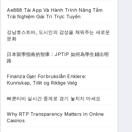
Ae888 Tải App Và Hành Trình Nâng Tầm
Trải Nghiệm Giải Trí Trực Tuyến
강남호스트바, 도시인의 감성을 채워주는 새로운
문화
日本留學指南的智庫：JPTIP 如何為學生鋪出明
路
Finanza Gjør Forbrukslån Enklere:
Kunnskap, Tillit og Riktige Valg
빠른티비 실시간 중계로 경기 놓치지 마세요
Why RTP Transparency Matters In Online
Casinos